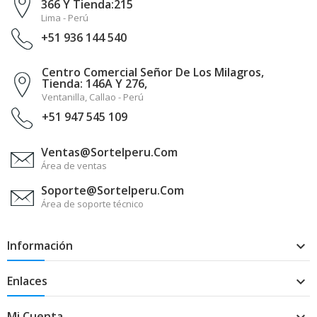
366 Y Tienda:215
Lima - Perú
+51 936 144 540
Centro Comercial Señor De Los Milagros,
Tienda: 146A Y 276,
Ventanilla, Callao - Perú
+51 947 545 109
Ventas@sortelperu.com
Área de ventas
Soporte@sortelperu.com
Área de soporte técnico
Información

Enlaces

Mi Cuenta